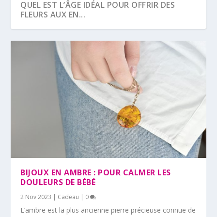
QUEL EST L’ÂGE IDÉAL POUR OFFRIR DES
FLEURS AUX EN...
CADEAUX PERSONNALISÉS : COMMENT LES
IDÉES DE CADEAUX POUR LA NAISSANCE DE
CHOISIR POUR F...
VOTRE BÉBÉ...
BIJOUX EN AMBRE : POUR CALMER LES
DOULEURS DE BÉBÉ
2 Nov 2023
|
Cadeau
|
0
L’ambre est la plus ancienne pierre précieuse connue de