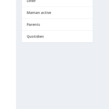
Loisir
Maman active
é
Parents
Quotidien
i