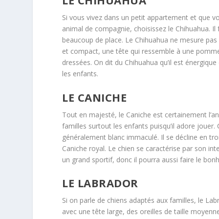
LE CHIHUAHUA
Si vous vivez dans un petit appartement et que v
animal de compagnie, choisissez le Chihuahua. Il f
beaucoup de place. Le Chihuahua ne mesure pas pl
et compact, une tête qui ressemble à une pomme, 
dressées. On dit du Chihuahua qu’il est énergique 
les enfants.
LE CANICHE
Tout en majesté, le Caniche est certainement l’an
familles surtout les enfants puisqu’il adore jouer.
généralement blanc immaculé. Il se décline en trois
Caniche royal. Le chien se caractérise par son int
un grand sportif, donc il pourra aussi faire le bon
LE LABRADOR
Si on parle de chiens adaptés aux familles, le Lab
avec une tête large, des oreilles de taille moyen