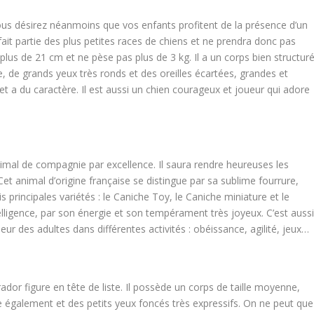
ous désirez néanmoins que vos enfants profitent de la présence d’un
ait partie des plus petites races de chiens et ne prendra donc pas
us de 21 cm et ne pèse pas plus de 3 kg. Il a un corps bien structur
de grands yeux très ronds et des oreilles écartées, grandes et
et a du caractère. Il est aussi un chien courageux et joueur qui adore
imal de compagnie par excellence. Il saura rendre heureuses les
 Cet animal d’origine française se distingue par sa sublime fourrure,
 principales variétés : le Caniche Toy, le Caniche miniature et le
elligence, par son énergie et son tempérament très joyeux. C’est auss
heur des adultes dans différentes activités : obéissance, agilité, jeux…
rador figure en tête de liste. Il possède un corps de taille moyenne,
ne également et des petits yeux foncés très expressifs. On ne peut que