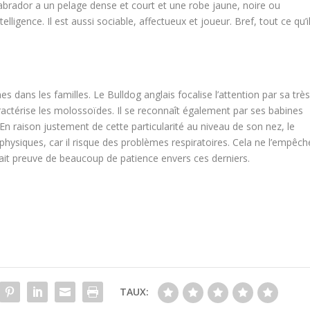
Labrador a un pelage dense et court et une robe jaune, noire ou
ligence. Il est aussi sociable, affectueux et joueur. Bref, tout ce qu’i
es dans les familles. Le Bulldog anglais focalise l’attention par sa trè
actérise les molossoïdes. Il se reconnaît également par ses babines
s. En raison justement de cette particularité au niveau de son nez, le
 physiques, car il risque des problèmes respiratoires. Cela ne l’empêch
 fait preuve de beaucoup de patience envers ces derniers.
TAUX: